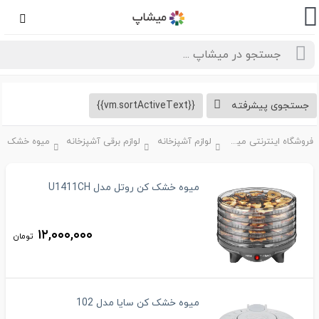
تجوی پیشرفته
{{vm.sortActiveText}}
فروشگاه اینترنتی میشاپ
لوازم آشپزخانه
لوازم برقی آشپزخانه
میوه خشک کن روتل مدل U1411CH
۱۲,۰۰۰,۰۰۰
تومان
میوه خشک کن سایا مدل 102