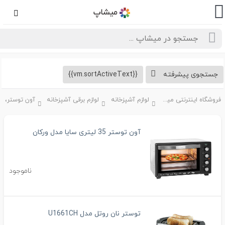
تجوی پیشرفته
{{vm.sortActiveText}}
فروشگاه اینترنتی میشاپ
لوازم آشپزخانه
لوازم برقی آشپزخانه
آون توستر 35 لیتری سایا مدل ورکان
ناموجود
توستر نان روتل مدل U1661CH