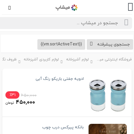
تجوی پیشرفته
{{vm.sortActiveText}}
فروشگاه اینترنتی میشاپ
لوازم آشپزخانه
لوازم کاربردی آشپزخانه
ادویه جفتی باریکو رنگ آبی
٪۳۱
۶۵۰,۰۰۰
۴۵۰,۰۰۰
تومان
بانکه پیرکس درب چوب