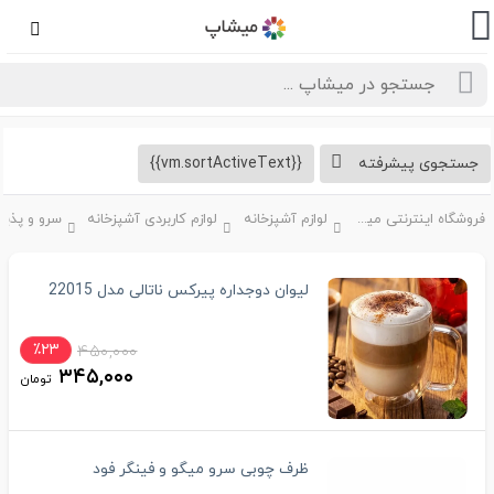
تجوی پیشرفته
{{vm.sortActiveText}}
فروشگاه اینترنتی میشاپ
لوازم آشپزخانه
لوازم کاربردی آشپزخانه
سرو و پذیرایی
لیوان دوجداره پیرکس ناتالی مدل 22015
٪۲۳
۴۵۰,۰۰۰
۳۴۵,۰۰۰
تومان
ظرف چوبی سرو میگو و فینگر فود