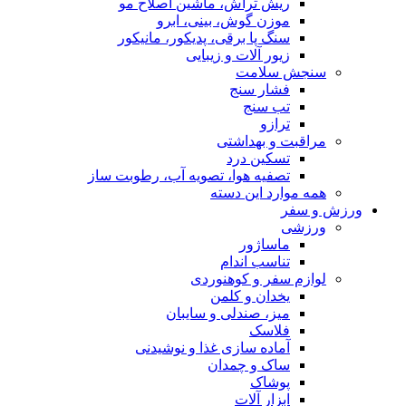
ریش تراش، ماشین اصلاح مو
موزن گوش، بینی، ابرو
سنگ پا برقی، پدیکور، مانیکور
زیور آلات و زیبایی
سنجش سلامت
فشار سنج
تب سنج
ترازو
مراقبت و بهداشتی
تسکین درد
تصفیه هوا، تصویه آب، رطوبت ساز
همه موارد این دسته
ورزش و سفر
ورزشی
ماساژور
تناسب اندام
لوازم سفر و کوهنوردی
یخدان و کلمن
میز، صندلی و سایبان
فلاسک
آماده سازی غذا و نوشیدنی
ساک و چمدان
پوشاک
ابزار آلات