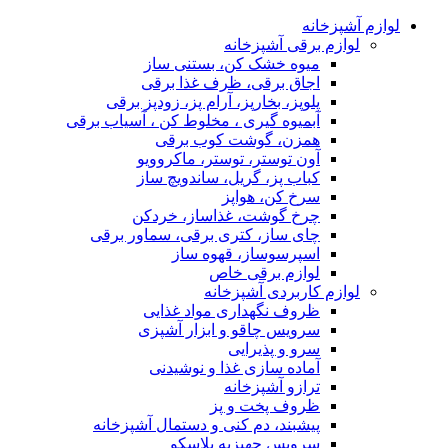
لوازم آشپزخانه
لوازم برقی آشپزخانه
میوه خشک کن، بستنی ساز
اجاق برقی، ظرف غذا برقی
پلوپز، بخارپز، آرام پز، زودپز برقی
آبمیوه گیری ، مخلوط کن ، آسیاب برقی
همزن، گوشت کوب برقی
آون توستر، توستر، ماکروویو
کباب پز، گریل، ساندویچ ساز
سرخ کن، هواپز
چرخ گوشت، غذاساز، خردکن
چای ساز، کتری برقی، سماور برقی
اسپرسوساز، قهوه ساز
لوازم برقی خاص
لوازم کاربردی آشپزخانه
ظروف نگهداری مواد غذایی
سرویس چاقو و ابزار آشپزی
سرو و پذیرایی
آماده سازی غذا و نوشیدنی
ترازو آشپزخانه
ظروف پخت و پز
پیشبند، دم کنی و دستمال آشپزخانه
سرویس جهیزیه پلاسکو