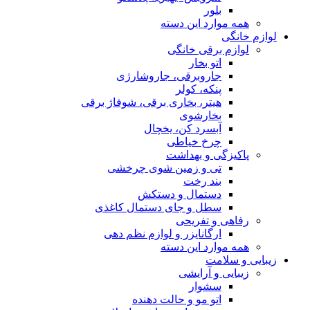
بلور
همه موارد این دسته
لوازم خانگی
لوازم برقی خانگی
اتو بخار
جاروبرقی، جاروشارژی
پنکه، کولر
هیتر، بخاری برقی، شوفاژ برقی
بخارشوی
آبسرد کن، یخچال
چرخ خیاطی
پاکیزگی و بهداشت
تی و زمین شوی چرخشی
بند رخت
دستمال و دستکش
سطل و جای دستمال کاغذی
رفاهی و تفریحی
ارگانایزر و لوازم نظم دهی
همه موارد این دسته
زیبایی و سلامت
زیبایی و آرایشی
سشوار
اتو مو و حالت دهنده