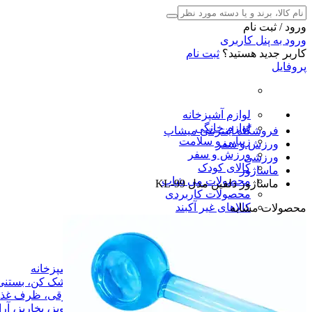
ورود / ثبت نام
ورود به پنل کاربری
کاربر جدید هستید؟
ثبت نام
پروفایل
لوازم آشپزخانه
لوازم خانگی
فروشگاه اینترنتی میشاپ
زیبایی و سلامت
ورزش و سفر
ورزش و سفر
ورزشی
کالای کودک
ماساژور
محصولات می شاپ
ماساژور دلفین مدل KL-99
محصولات کاربردی
کالاهای غیر آکبند
محصولات مشابه
شگفت انگیزها
لوازم برقی آشپزخانه
لوازم برقی آشپزخانه
میوه خشک کن، بستنی ساز
میوه خشک کن، بستنی
اجاق برقی، ظرف غذا برقی
اجاق برقی، ظرف غذا
پلوپز، بخارپز، آرام پز، زودپز برقی
پلوپز، بخارپز، آر