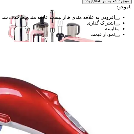
موجود شد به من اطلاع بده
ناموجود
افزودن به علاقه مندی ها
از لیست علاقه مندی ها حذف شد
اشتراک گذاری
مقایسه
نمودار قیمت
لوازم آشپزخانه
لوازم آشپزخانه
لوازم برقی خانگی
لوازم برقی خانگی
اتو بخار
اتو بخار
جاروبرقی، جاروشارژی
جاروبرقی، جاروشارژی
پنکه، کولر
پنکه، کولر
هیتر، بخاری برقی، شوفاژ برقی
هیتر، بخاری برقی
بخارشوی
بخارشوی
آبسرد کن، یخچال
آبسرد کن، یخچال