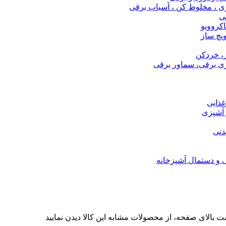
ری ، مخلوط کن ، آسیاب برقی
ی
اکروویو
ویچ ساز
، خردکن
ی برقی، سماور برقی
ذایی
 آشپزی
دنی
ی و دستمال آشپزخانه
ت بالای صفحه، از محصولات مشابه این کالا دیدن نمایید