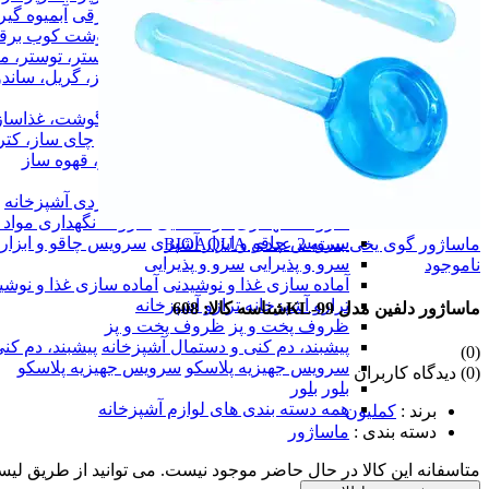
آبمیوه گیری ، مخلوط کن ، آسیاب برقی
آبمیوه گی
همزن، گوشت کوب برقی
همزن، گوشت کوب برق
آون توستر، توستر، ماکروویو
آون توستر، توستر، م
کباب پز، گریل، ساندویچ ساز
کباب پز، گریل، ساند
سرخ کن، هواپز
سرخ کن، هواپز
چرخ گوشت، غذاساز، خردکن
چرخ گوشت، غذاساز
چای ساز، کتری برقی، سماور برقی
چای ساز، کتر
اسپرسوساز، قهوه ساز
اسپرسوساز، قهوه ساز
لوازم برقی خاص
لوازم برقی خاص
لوازم کاربردی آشپزخانه
لوازم کاربردی آشپزخانه
ظروف نگهداری مواد غذایی
ظروف نگهداری مواد غ
سرویس چاقو و ابزار آشپزی
سرویس چاقو و ابزار
ماساژور گوی یخی بسته 2 عددی BIOAQUA
سرو و پذیرایی
سرو و پذیرایی
ناموجود
آماده سازی غذا و نوشیدنی
آماده سازی غذا و نوشی
ترازو آشپزخانه
ترازو آشپزخانه
ماساژور دلفین مدل KL-99
شناسه کالا: 608
ظروف پخت و پز
ظروف پخت و پز
پیشبند، دم کنی و دستمال آشپزخانه
پیشبند، دم کن
(0)
سرویس جهیزیه پلاسکو
سرویس جهیزیه پلاسکو
(0) دیدگاه کاربران
بلور
بلور
همه دسته بندی های لوازم آشپزخانه
برند
:
کملیون
دسته بندی
:
ماساژور
متاسفانه این کالا در حال حاضر موجود نیست. می توانید از طریق لیس