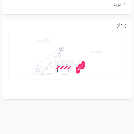
برند:
ویدئو