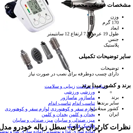
مشخصات فیزیکی محصول
وزن
170 گرم
ابعاد
طول 19 عرض 7.5 ارتفاع 12 سانتیمتر
جنس
پلاستیک
سایر توضیحات تکمیلی
توضیحات
دارای چسب دوطرفه برای نصب در صورت نیاز
برند و کشور مبدا برند
زیبایی و سلامت
زیبایی و سلامت
ورزشی
ورزشی
برند
ماساژور
ماساژور
سایر برندها
تناسب اندام
تناسب اندام
کشور مبدا برند
لوازم سفر و کوهنوردی
لوازم سفر و کوهنوردی
ایران
یخدان و کلمن
یخدان و کلمن
میز، صندلی و سایبان
میز، صندلی و سایبان
نظرات کاربران برای:
سطل زباله خودرو مدل
فلاسک
فلاسک
آماده سازی غذا و نوشیدنی
آماده سازی غذا و نوشی