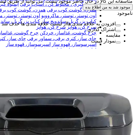
متاسفانه این کالا در حال حاضر موجود نیست. می توانید از طریق لیس
آبمیوه گیری ، مخلوط کن ، آسیاب برقی
آبمیوه گی
موجود شد به من اطلاع بده
همزن، گوشت کوب برقی
همزن، گوشت کوب برق
ناموجود
آون توستر، توستر، ماکروویو
آون توستر، توستر، م
کباب پز، گریل، ساندویچ ساز
کباب پز، گریل، ساند
افزودن به علاقه مندی ها
از لیست علاقه مندی ها حذف شد
سرخ کن، هواپز
سرخ کن، هواپز
اشتراک گذاری
چرخ گوشت، غذاساز، خردکن
چرخ گوشت، غذاساز
مقایسه
چای ساز، کتری برقی، سماور برقی
چای ساز، کتر
نمودار قیمت
اسپرسوساز، قهوه ساز
اسپرسوساز، قهوه ساز
لوازم برقی خاص
لوازم برقی خاص
لوازم کاربردی آشپزخانه
لوازم کاربردی آشپزخانه
ظروف نگهداری مواد غذایی
ظروف نگهداری مواد غ
سرویس چاقو و ابزار آشپزی
سرویس چاقو و ابزار
سرو و پذیرایی
سرو و پذیرایی
آماده سازی غذا و نوشیدنی
آماده سازی غذا و نوشی
ترازو آشپزخانه
ترازو آشپزخانه
ظروف پخت و پز
ظروف پخت و پز
پیشبند، دم کنی و دستمال آشپزخانه
پیشبند، دم کن
سرویس جهیزیه پلاسکو
سرویس جهیزیه پلاسکو
بلور
بلور
همه دسته بندی های لوازم آشپزخانه