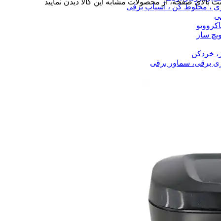
ت بالای صفحه، از محصولات مشابه این کالا دیدن نمایید
ری ، مخلوط کن ، آسیاب برقی
ی
اکروویو
ویچ ساز
، خردکن
ی برقی، سماور برقی
ذایی
 آشپزی
دنی
ی و دستمال آشپزخانه