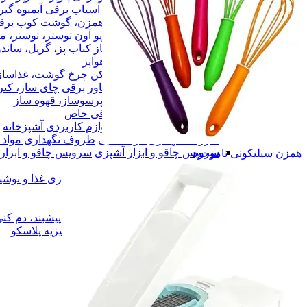
آبمیوه گیری ، مخلوط کن ، آسیاب برقی
آبمیوه گی
همزن، گوشت کوب برقی
همزن، گوشت کوب برق
آون توستر، توستر، ماکروویو
آون توستر، توستر، م
کباب پز، گریل، ساندویچ ساز
کباب پز، گریل، ساند
سرخ کن، هواپز
سرخ کن، هواپز
چرخ گوشت، غذاساز، خردکن
چرخ گوشت، غذاساز
چای ساز، کتری برقی، سماور برقی
چای ساز، کتر
اسپرسوساز، قهوه ساز
اسپرسوساز، قهوه ساز
لوازم برقی خاص
لوازم برقی خاص
لوازم کاربردی آشپزخانه
لوازم کاربردی آشپزخانه
ظروف نگهداری مواد غذایی
ظروف نگهداری مواد غ
سرویس چاقو و ابزار آشپزی
سرویس چاقو و ابزار
همزن سیلیکونی
ناموجود
سرو و پذیرایی
سرو و پذیرایی
آماده سازی غذا و نوشیدنی
آماده سازی غذا و نوشی
ترازو آشپزخانه
ترازو آشپزخانه
ظروف پخت و پز
ظروف پخت و پز
پیشبند، دم کنی و دستمال آشپزخانه
پیشبند، دم کن
سرویس جهیزیه پلاسکو
سرویس جهیزیه پلاسکو
بلور
بلور
همه دسته بندی های لوازم آشپزخانه