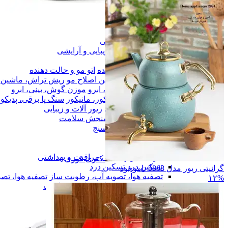
لوازم خانگی
لوازم خانگی
زیبایی و آرایشی
زیبایی و آرایشی
سشوار
سشوار
اتو مو و حالت دهنده
اتو مو و حالت دهنده
ریش تراش، ماشین اصلاح مو
ریش تراش، ماشین ا
موزن گوش، بینی، ابرو
موزن گوش، بینی، ابرو
سنگ پا برقی، پدیکور، مانیکور
سنگ پا برقی، پدیکور
زیور آلات و زیبایی
زیور آلات و زیبایی
سنجش سلامت
سنجش سلامت
فشار سنج
فشار سنج
تب سنج
تب سنج
ترازو
ترازو
مراقبت و بهداشتی
مراقبت و بهداشتی
کتری قوری
تسکین درد
تسکین درد
گرانیتی ریور مدل 5868
ناموجود
تصفیه هوا، تصویه آب، رطوبت ساز
تصفیه هوا، تص
۱۲%
همه دسته بندی های زیبایی و سلامت