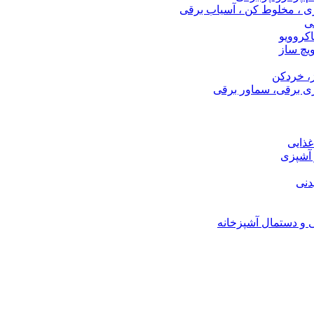
ری ، مخلوط کن ، آسیاب برقی
ی
اکروویو
ویچ ساز
، خردکن
ی برقی، سماور برقی
ذایی
 آشپزی
دنی
ی و دستمال آشپزخانه