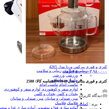
کتری و قوری پیرکس وردا مدل 4265
زیبایی و سلامت
زیبایی و سلامت
۳,۹۸۰,۰۰۰
۴,۵۰۰,۰۰۰
تومان
ورزشی
ورزشی
ماساژور
ماساژور
کتری و قوری بنتاتی مدل BN1948
شناسه کالا: 2588
تناسب اندام
تناسب اندام
لوازم سفر و کوهنوردی
لوازم سفر و کوهنوردی
(0)
یخدان و کلمن
یخدان و کلمن
(0) دیدگاه کاربران
میز، صندلی و سایبان
میز، صندلی و سایبان
فلاسک
فلاسک
برند
:
کملیون
آماده سازی غذا و نوشیدنی
آماده سازی غذا و نوشی
دسته بندی
:
آماده سازی غذا و نوشیدنی