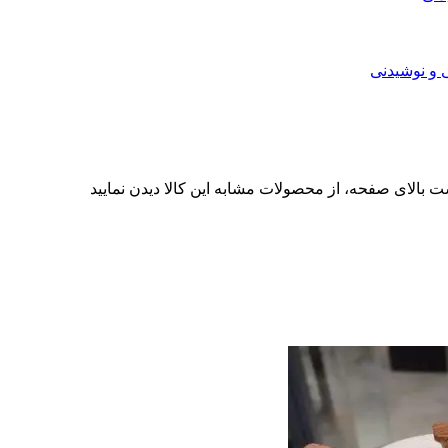
ی و نوشیدنی
ت بالای صفحه، از محصولات مشابه این کالا دیدن نمایید