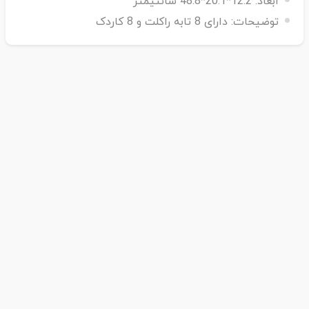
ابعاد:
12.2*20.1*48.8 سانتیمتر
توضیحات:
دارای 8 تابه راکلت و 8 کاردک