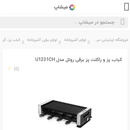
فروشگاه اینترنتی میشاپ
لوازم آشپزخانه
لوازم برقی آشپزخانه
کباب پز و راکلت پز برقی روتل مدل U1231CH
(0)