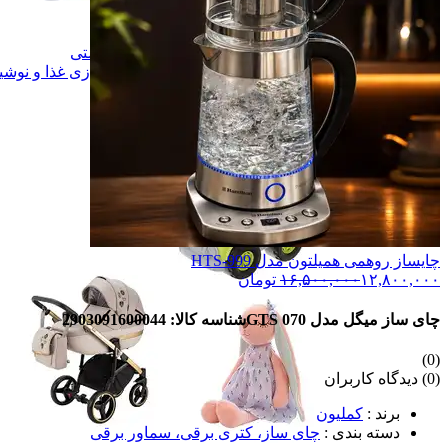
ورزش و سفر
ورزش و سفر
اسباب بازی
اسباب بازی
مراقبتی و بهداشتی
مراقبتی و بهداشتی
آماده سازی غذا و نوشیدنی
آماده سازی غذا و نوشی
رفاهی و پذیرایی
رفاهی و پذیرایی
همه دسته بندی های کالای کودک
چایساز روهمی همیلتون مدل HTS-999
۱۲,۸۰۰,۰۰۰
۱۶,۵۰۰,۰۰۰
تومان
چای ساز میگل مدل GTS 070
شناسه کالا: 2903091600044
(0)
(0) دیدگاه کاربران
برند
:
کملیون
دسته بندی
:
چای ساز، کتری برقی، سماور برقی