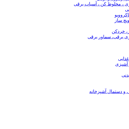
ری ، مخلوط کن ، آسیاب برقی
ی
اکروویو
ویچ ساز
، خردکن
ی برقی، سماور برقی
ذایی
 آشپزی
دنی
ی و دستمال آشپزخانه