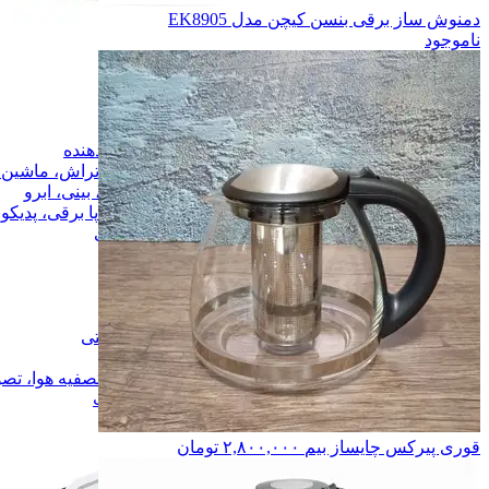
دمنوش ساز برقی بنسن کیچن مدل EK8905
ناموجود
لوازم خانگی
لوازم خانگی
زیبایی و آرایشی
زیبایی و آرایشی
سشوار
سشوار
اتو مو و حالت دهنده
اتو مو و حالت دهنده
ریش تراش، ماشین اصلاح مو
ریش تراش، ماشین ا
موزن گوش، بینی، ابرو
موزن گوش، بینی، ابرو
سنگ پا برقی، پدیکور، مانیکور
سنگ پا برقی، پدیکور
زیور آلات و زیبایی
زیور آلات و زیبایی
سنجش سلامت
سنجش سلامت
فشار سنج
فشار سنج
تب سنج
تب سنج
ترازو
ترازو
مراقبت و بهداشتی
مراقبت و بهداشتی
تسکین درد
تسکین درد
تصفیه هوا، تصویه آب، رطوبت ساز
تصفیه هوا، تص
همه دسته بندی های زیبایی و سلامت
قوری پیرکس چایساز بیم
۲,۸۰۰,۰۰۰
تومان