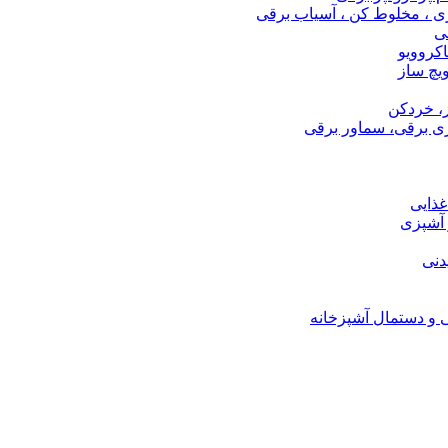
ری ، مخلوط کن ، آسیاب برقی
ی
اکروویو
ویچ ساز
، خردکن
ی برقی، سماور برقی
ذایی
 آشپزی
دنی
ی و دستمال آشپزخانه