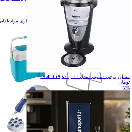
ساک و چمدان
ساک و چمدان
پوشاک
پوشاک
ابزار آلات
ابزار آلات
نگهداری مواد غذایی و نوشیدنی
نگهداری مواد غذای
همه دسته بندی های ورزش و سفر
سماور برقی دلمونتی مدل DL450
۱۹,۸۰۰,۰۰۰
تومان
۷%