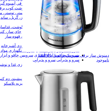
آبمیوه گیری ، مخلوط کن ، آسیاب برقی
آبمیوه گی
همزن، گوشت کوب برقی
همزن، گوشت کوب برق
آون توستر، توستر، ماکروویو
آون توستر، توستر، م
کباب پز، گریل، ساندویچ ساز
کباب پز، گریل، ساند
سرخ کن، هواپز
سرخ کن، هواپز
چرخ گوشت، غذاساز، خردکن
چرخ گوشت، غذاساز
چای ساز، کتری برقی، سماور برقی
چای ساز، کتر
اسپرسوساز، قهوه ساز
اسپرسوساز، قهوه ساز
لوازم برقی خاص
لوازم برقی خاص
لوازم کاربردی آشپزخانه
لوازم کاربردی آشپزخانه
ظروف نگهداری مواد غذایی
ظروف نگهداری مواد غ
سرویس چاقو و ابزار آشپزی
سرویس چاقو و ابزار
دمنوش ساز برقی بنسن کیچن مدل EK8905
سرو و پذیرایی
سرو و پذیرایی
ناموجود
آماده سازی غذا و نوشیدنی
آماده سازی غذا و نوشی
ترازو آشپزخانه
ترازو آشپزخانه
ظروف پخت و پز
ظروف پخت و پز
پیشبند، دم کنی و دستمال آشپزخانه
پیشبند، دم کن
سرویس جهیزیه پلاسکو
سرویس جهیزیه پلاسکو
بلور
بلور
همه دسته بندی های لوازم آشپزخانه