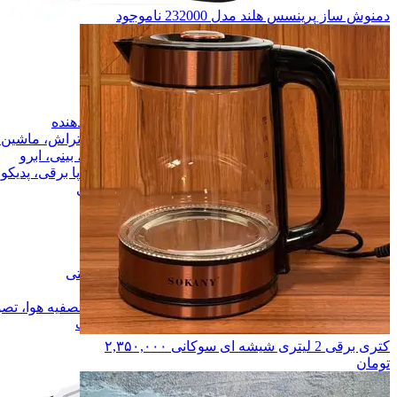
دمنوش ساز پرینسس هلند مدل 232000
ناموجود
لوازم خانگی
لوازم خانگی
زیبایی و آرایشی
زیبایی و آرایشی
سشوار
سشوار
اتو مو و حالت دهنده
اتو مو و حالت دهنده
ریش تراش، ماشین اصلاح مو
ریش تراش، ماشین ا
موزن گوش، بینی، ابرو
موزن گوش، بینی، ابرو
سنگ پا برقی، پدیکور، مانیکور
سنگ پا برقی، پدیکور
زیور آلات و زیبایی
زیور آلات و زیبایی
سنجش سلامت
سنجش سلامت
فشار سنج
فشار سنج
تب سنج
تب سنج
ترازو
ترازو
مراقبت و بهداشتی
مراقبت و بهداشتی
تسکین درد
تسکین درد
تصفیه هوا، تصویه آب، رطوبت ساز
تصفیه هوا، تص
همه دسته بندی های زیبایی و سلامت
کتری برقی 2 لیتری شیشه ای سوکانی
۲,۳۵۰,۰۰۰
تومان